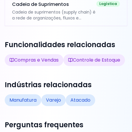
rupturas, equilibra o capital parado e
Cadeia de Suprimentos
Logística
garante que a operação não pare por
Cadeia de suprimentos (supply chain) é
falta de produto.
a rede de organizações, fluxos e
informações que leva o produto da
matéria-prima ao cliente final —
incluindo fornecedores, fábricas,
armazéns e canais de distribuição.
Funcionalidades relacionadas
Compras e Vendas
Controle de Estoque
Indústrias relacionadas
Manufatura
Varejo
Atacado
Perguntas frequentes