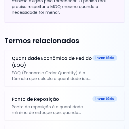
mínimo exigido pelo fornecedor. O pedido real
precisa respeitar o MOQ mesmo quando a
necessidade for menor.
Termos relacionados
Quantidade Econômica de Pedido
Inventário
(EOQ)
EOQ (Economic Order Quantity) é a
fórmula que calcula a quantidade ideal
de cada pedido ao fornecedor,
equilibrando o custo de fazer pedidos
com o custo de manter estoque. O
Ponto de Reposição
Inventário
resultado minimiza o custo total de
Ponto de reposição é a quantidade
inventário.
mínima de estoque que, quando
atingida, dispara um novo pedido de
compra ao fornecedor. Ele evita