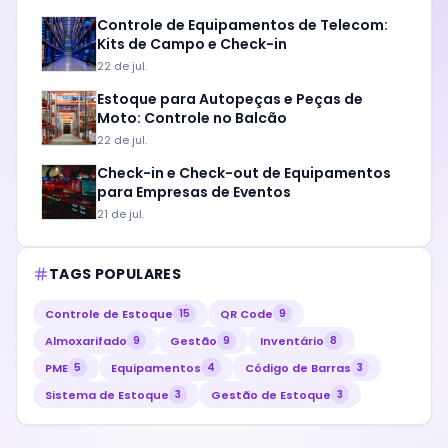
Controle de Equipamentos de Telecom:
Kits de Campo e Check-in
22 de jul.
Estoque para Autopeças e Peças de
Moto: Controle no Balcão
22 de jul.
Check-in e Check-out de Equipamentos
para Empresas de Eventos
21 de jul.
TAGS POPULARES
Controle de Estoque
QR Code
15
9
Almoxarifado
Gestão
Inventário
9
9
8
PME
Equipamentos
Código de Barras
5
4
3
Sistema de Estoque
Gestão de Estoque
3
3