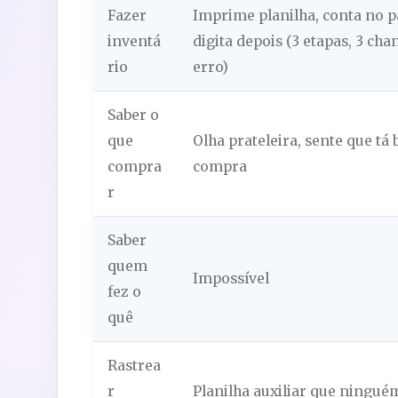
Fazer
Imprime planilha, conta no p
inventá
digita depois (3 etapas, 3 cha
rio
erro)
Saber o
que
Olha prateleira, sente que tá 
compra
compra
r
Saber
quem
Impossível
fez o
quê
Rastrea
r
Planilha auxiliar que ningué