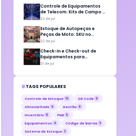
Controle de Equipamentos
de Telecom: Kits de Campo e
Check-in
22 de jul.
Estoque de Autopeças e
Peças de Moto: SKU no
Balcão
22 de jul.
Check-in e Check-out de
Equipamentos para
Empresas de Eventos
21 de jul.
TAGS POPULARES
Controle de Estoque
QR Code
15
9
Almoxarifado
Gestão
9
9
Inventário
PME
8
5
Equipamentos
Código de Barras
4
3
Sistema de Estoque
3