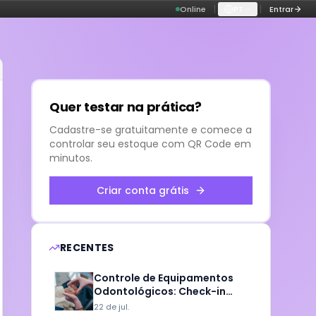
Online
PT
Entrar
Quer testar na prática?
Cadastre-se gratuitamente e comece a
controlar seu estoque com QR Code em
minutos.
Criar conta grátis
RECENTES
Controle de Equipamentos
Odontológicos: Check-in
para Clínicas e Labs
22 de jul.