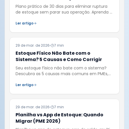
Plano prático de 30 dias para eliminar ruptura
de estoque sem parar sua operação. Aprenda a
limpar cadastro, acelerar inventário e monitorar
itens críticos com disciplina.
Ler artigo
29 de mar. de 2026
7 min
Estoque Físico Não Bate com o
Sistema? 5 Causas e Como Corrigir
Seu estoque físico não bate com o sistema?
Descubra as 5 causas mais comuns em PMEs,
como corrigir cada uma sem aumentar
retrabalho e como evitar que o problema volte.
Ler artigo
29 de mar. de 2026
7 min
Planilha vs App de Estoque: Quando
Migrar (PME 2026)