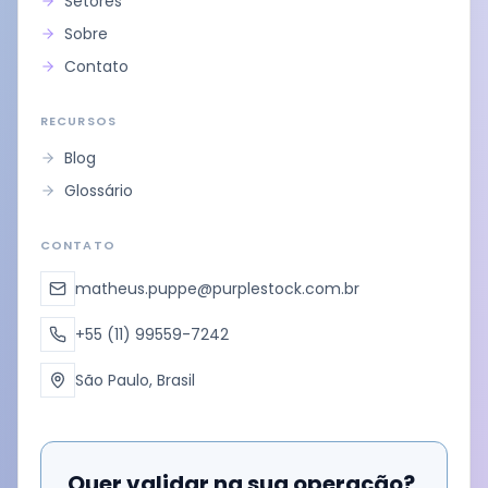
Setores
Sobre
Contato
RECURSOS
Blog
Glossário
CONTATO
matheus.puppe@purplestock.com.br
+55 (11) 99559-7242
São Paulo, Brasil
Quer validar na sua operação?