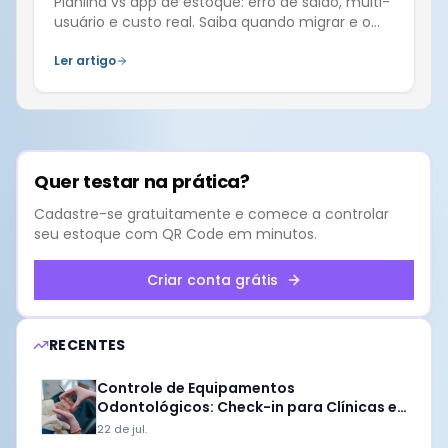
Planilha vs app de estoque: erro de saldo, multi-
usuário e custo real. Saiba quando migrar e o
que um app de PME precisa ter.
Ler artigo
Quer testar na prática?
Cadastre-se gratuitamente e comece a controlar
seu estoque com QR Code em minutos.
Criar conta grátis
RECENTES
Controle de Equipamentos
Odontológicos: Check-in para Clínicas e
Labs
22 de jul.