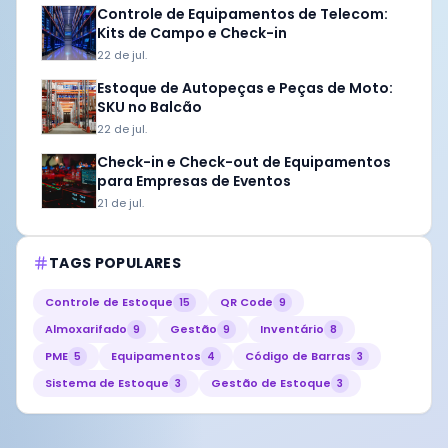
Controle de Equipamentos de Telecom:
Kits de Campo e Check-in
22 de jul.
Estoque de Autopeças e Peças de Moto:
SKU no Balcão
22 de jul.
Check-in e Check-out de Equipamentos
para Empresas de Eventos
21 de jul.
TAGS POPULARES
Controle de Estoque
QR Code
15
9
Almoxarifado
Gestão
Inventário
9
9
8
PME
Equipamentos
Código de Barras
5
4
3
Sistema de Estoque
Gestão de Estoque
3
3